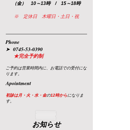
​（金） 10～13時 / 15～18時
※ 定休日 木曜日・土日・祝
Phone
➤
0745-53-0390
★
完全予約制
ご
予約は営業時間内に、お電話での受付にな
り
ます。
Apointment
初診は月・火・水・金
の
12時から
になりま
す。
お知らせ