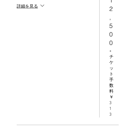
1
詳細を見る
2
,
5
0
0
+
チ
ケ
ッ
ト
手
数
料
￥
3
1
3