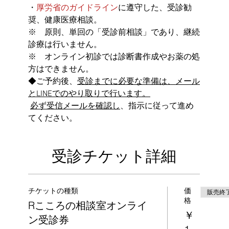
・
厚労省のガイドライン
に遵守した、受診勧
奨、健康医療相談。
※　原則、単回の「受診前相談」であり、継続
診療は行いません。
※　オンライン初診では診断書作成やお薬の処
方はできません。
◆ご予約後、
受診までに必要な準備は、メール
とLINEでのやり取りで行います。
必ず受信メールを確認し
、指示に従って進め
てください。
受診チケット詳細
チケットの種類
価
販売終
格
Rこころの相談室オンライ
￥
ン受診券